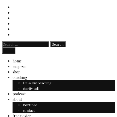
Skip
to
content
Search
for:
Search
Menu
home
magazin
shop
coaching
life & biz coaching
clarity call
podcast
about
Portfolio
contact
free poster