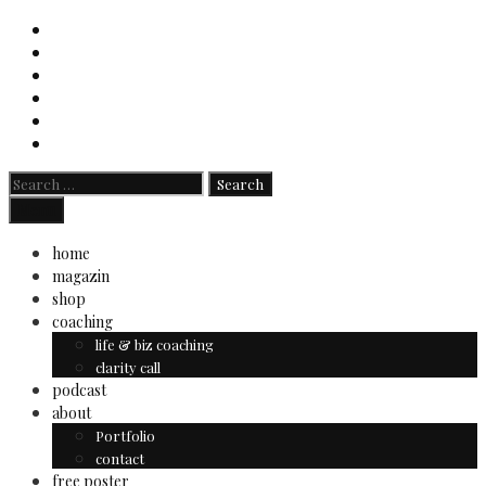
Skip
to
content
Search
for:
Search
Menu
home
magazin
shop
coaching
life & biz coaching
clarity call
podcast
about
Portfolio
contact
free poster