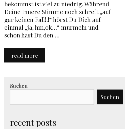
bekommst ist viel zu niedrig. Während
Deine Innere Stimme noch schreit „auf
gar keinen Fall!!!“ hörst Du Dich auf
einmal „ja, hm,ok…“ murmeln und
schon hast Du den …
7
read more
Top
Tips
wie
Du
Suchen
ein
gutes
Suchen
Gehalt
aushandelst!
recent posts