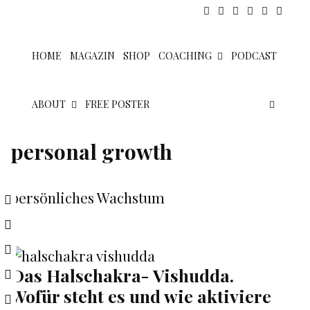
Skip
to
content
HOME
MAGAZIN
SHOP
COACHING
PODCAST
SEAR
ABOUT
FREE POSTER
personal growth
persönliches Wachstum
Das Halschakra- Vishudda.
Wofür steht es und wie aktiviere