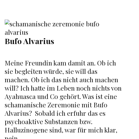
Wofür
steht
es
und
wie
Bufo Alvarius
aktiviere
ich
es?
Meine Freundin kam damit an. Ob ich
sie begleiten würde, sie will das
machen. Ob ich das nicht auch machen
will? Ich hatte im Leben noch nichts von
Ayahuasca und Co gehört. Was ist eine
schamanische Zeremonie mit Bufo
Alvarius? Sobald ich erfuhr das es
psychoaktive Substanzen bzw.
Halluzinogene sind, war für mich klar,
nein …